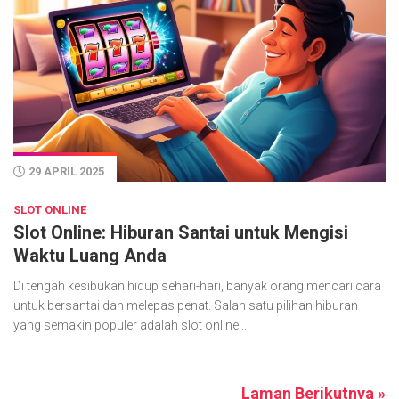
29 APRIL 2025
SLOT ONLINE
Slot Online: Hiburan Santai untuk Mengisi
Waktu Luang Anda
Di tengah kesibukan hidup sehari-hari, banyak orang mencari cara
untuk bersantai dan melepas penat. Salah satu pilihan hiburan
yang semakin populer adalah slot online....
Laman Berikutnya »