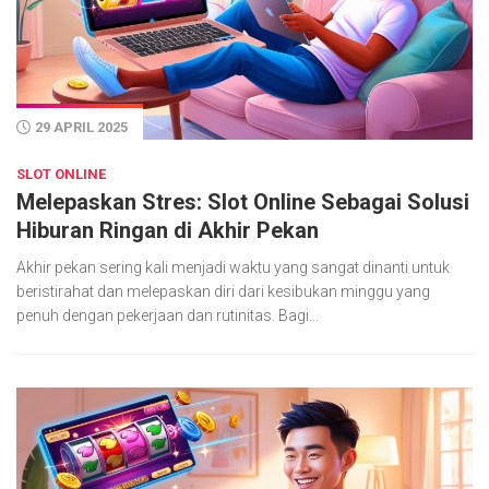
29 APRIL 2025
SLOT ONLINE
Melepaskan Stres: Slot Online Sebagai Solusi
Hiburan Ringan di Akhir Pekan
Akhir pekan sering kali menjadi waktu yang sangat dinanti untuk
beristirahat dan melepaskan diri dari kesibukan minggu yang
penuh dengan pekerjaan dan rutinitas. Bagi...