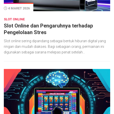
4 MARET 2026
SLOT ONLINE
Slot Online dan Pengaruhnya terhadap
Pengelolaan Stres
Slot online sering dipandang sebagai bentuk hiburan digital yang
ringan dan mudah diakses. Bagi sebagian orang, permainan ini
digunakan sebagai sarana melepas penat setelah...