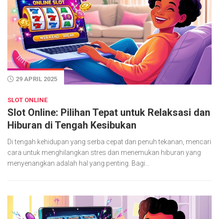
29 APRIL 2025
SLOT ONLINE
Slot Online: Pilihan Tepat untuk Relaksasi dan
Hiburan di Tengah Kesibukan
Di tengah kehidupan yang serba cepat dan penuh tekanan, mencari
cara untuk menghilangkan stres dan menemukan hiburan yang
menyenangkan adalah hal yang penting. Bagi...