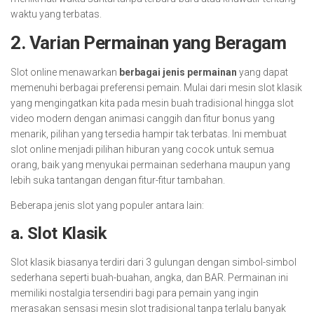
waktu yang terbatas.
2.
Varian Permainan yang Beragam
Slot online menawarkan
berbagai jenis permainan
yang dapat
memenuhi berbagai preferensi pemain. Mulai dari mesin slot klasik
yang mengingatkan kita pada mesin buah tradisional hingga slot
video modern dengan animasi canggih dan fitur bonus yang
menarik, pilihan yang tersedia hampir tak terbatas. Ini membuat
slot online menjadi pilihan hiburan yang cocok untuk semua
orang, baik yang menyukai permainan sederhana maupun yang
lebih suka tantangan dengan fitur-fitur tambahan.
Beberapa jenis slot yang populer antara lain:
a. Slot Klasik
Slot klasik biasanya terdiri dari 3 gulungan dengan simbol-simbol
sederhana seperti buah-buahan, angka, dan BAR. Permainan ini
memiliki nostalgia tersendiri bagi para pemain yang ingin
merasakan sensasi mesin slot tradisional tanpa terlalu banyak