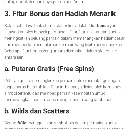
paling cocok dengan gaya permainan Anda.
3.
Fitur Bonus dan Hadiah Menarik
Salah satu daya tarik utama slot online adalah
fitur bonus
yang
ditawarkan oleh banyak permainan. Fitur-fitur ini dirancang untuk
meningkatkan peluang pemain dalam memenangkan hadiah besar
dan memberikan pengalaman bermain yang lebih menyenangkan.
Beberapa fitur bonus yang umum ditemukan dalam slot online
antara lain:
a. Putaran Gratis (Free Spins)
Putaran gratis memungkinkan pemain untuk memutar gulungan
tanpa harus bertaruh lagi. Fitur ini biasanya dipicu oleh kombinasi
simbol tertentu dan memberi pemain kesempatan untuk
memenangkan hadiah tanpa mengeluarkan uang tambahan.
b. Wilds dan Scatters
Simbol
Wild
menggantikan simbol lain dalam permainan untuk