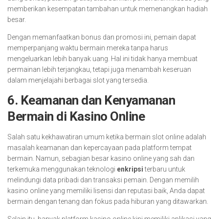
memberikan kesempatan tambahan untuk memenangkan hadiah
besar.
Dengan memanfaatkan bonus dan promosi ini, pemain dapat
memperpanjang waktu bermain mereka tanpa harus
mengeluarkan lebih banyak uang. Hal ini tidak hanya membuat
permainan lebih terjangkau, tetapi juga menambah keseruan
dalam menjelajahi berbagai slot yang tersedia.
6.
Keamanan dan Kenyamanan
Bermain di Kasino Online
Salah satu kekhawatiran umum ketika bermain slot online adalah
masalah keamanan dan kepercayaan pada platform tempat
bermain. Namun, sebagian besar kasino online yang sah dan
terkemuka menggunakan teknologi
enkripsi
terbaru untuk
melindungi data pribadi dan transaksi pemain. Dengan memilih
kasino online yang memiliki lisensi dan reputasi baik, Anda dapat
bermain dengan tenang dan fokus pada hiburan yang ditawarkan.