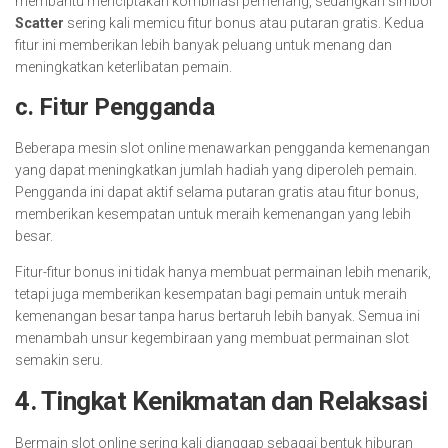
membantu menciptakan kombinasi pemenang, sedangkan simbol
Scatter
sering kali memicu fitur bonus atau putaran gratis. Kedua
fitur ini memberikan lebih banyak peluang untuk menang dan
meningkatkan keterlibatan pemain.
c. Fitur Pengganda
Beberapa mesin slot online menawarkan pengganda kemenangan
yang dapat meningkatkan jumlah hadiah yang diperoleh pemain.
Pengganda ini dapat aktif selama putaran gratis atau fitur bonus,
memberikan kesempatan untuk meraih kemenangan yang lebih
besar.
Fitur-fitur bonus ini tidak hanya membuat permainan lebih menarik,
tetapi juga memberikan kesempatan bagi pemain untuk meraih
kemenangan besar tanpa harus bertaruh lebih banyak. Semua ini
menambah unsur kegembiraan yang membuat permainan slot
semakin seru.
4.
Tingkat Kenikmatan dan Relaksasi
Bermain slot online sering kali dianggap sebagai bentuk hiburan